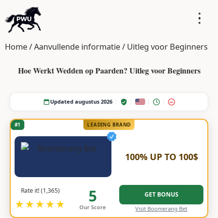
Home
/
Aanvullende informatie
/
Uitleg voor Beginners
Hoe Werkt Wedden op Paarden? Uitleg voor Beginners
Updated augustus 2026
18+
#1
LEADING BRAND
100% UP TO 100$
5
Rate it! (1,365)
GET BONUS
★★★★★
Our Score
Visit Boomerang Bet