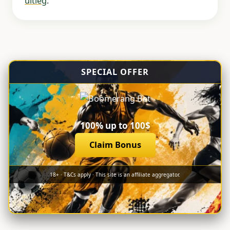
uitleg
.
SPECIAL OFFER
100% up to 100$
Claim Bonus
18+ · T&Cs apply · This site is an affiliate aggregator.