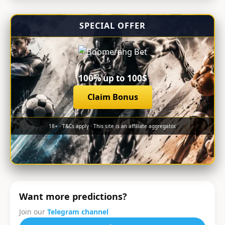
SPECIAL OFFER
100% up to 100$
Claim Bonus
18+ · T&Cs apply · This site is an affiliate aggregator.
Want more predictions?
Join our
Telegram channel