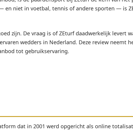
— en niet in voetbal, tennis of andere sporten — is 
goed zijn. De vraag is of ZEturf daadwerkelijk levert 
s ervaren wedders in Nederland. Deze review neemt he
aanbod tot gebruikservaring.
atform dat in 2001 werd opgericht als online totalisa