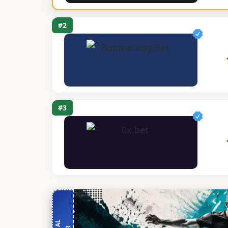
#2
#3