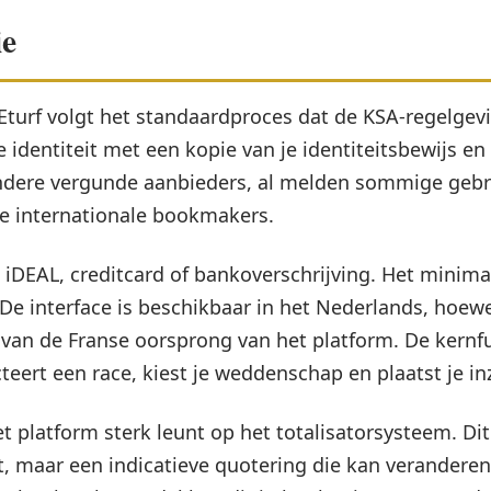
ie
urf volgt het standaardproces dat de KSA-regelgeving
je identiteit met een kopie van je identiteitsbewijs en
andere vergunde aanbieders, al melden sommige gebruik
te internationale bookmakers.
ia iDEAL, creditcard of bankoverschrijving. Het minim
 De interface is beschikbaar in het Nederlands, hoe
an de Franse oorsprong van het platform. De kernfunc
teert een race, kiest je weddenschap en plaatst je in
het platform sterk leunt op het totalisatorsysteem. Dit
, maar een indicatieve quotering die kan veranderen