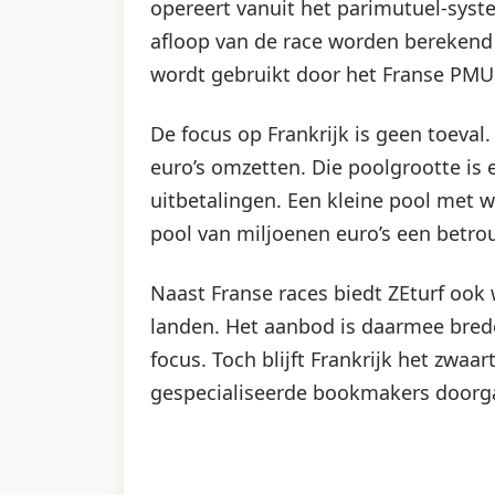
opereert vanuit het parimutuel-syste
afloop van de race worden berekend 
wordt gebruikt door het Franse PMU,
De focus op Frankrijk is geen toeval
euro’s omzetten. Die poolgrootte is 
uitbetalingen. Een kleine pool met 
pool van miljoenen euro’s een betr
Naast Franse races biedt ZEturf ook 
landen. Het aanbod is daarmee bred
focus. Toch blijft Frankrijk het zwaar
gespecialiseerde bookmakers doorga