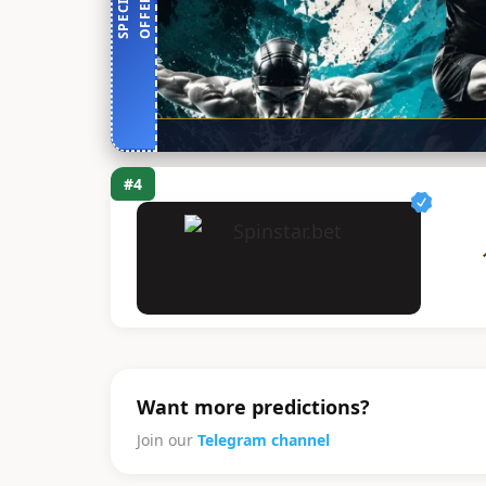
S
P
E
C
I
A
L
O
F
F
E
R
#4
Want more predictions?
Join our
Telegram channel